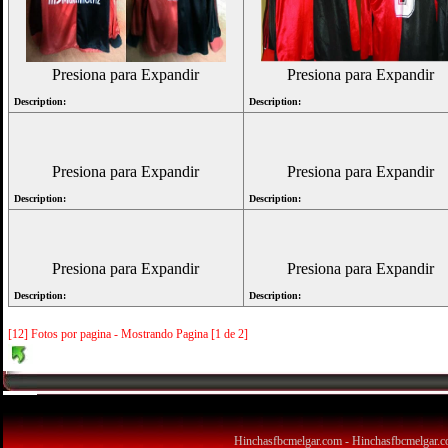
Presiona para Expandir
Presiona para Expandir
Description:
Description:
Presiona para Expandir
Presiona para Expandir
Description:
Description:
Presiona para Expandir
Presiona para Expandir
Description:
Description:
[12] Fotos por pagina - Mostrando Pagina [1 de 2]
Quie
Hinchasfbcmelgar.com - Hinchasfbcmelgar.co