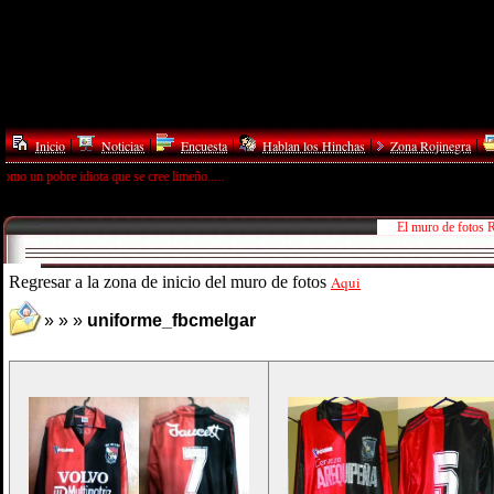
|
|
|
|
|
Inicio
Noticias
Encuesta
Hablan los Hinchas
Zona Rojinegra
un pobre idiota que se cree limeño.....
El muro de fotos 
Regresar a la zona de inicio del muro de fotos
Aqui
» » »
uniforme_fbcmelgar